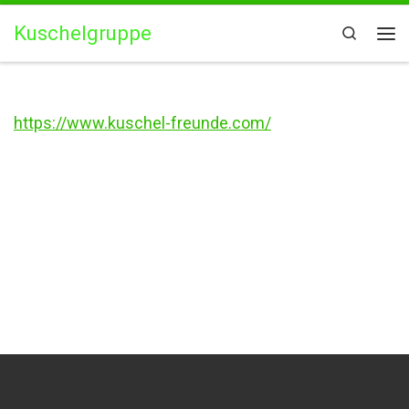
Zum Inhalt springen
Kuschelgruppe
Search
Me
https://www.kuschel-freunde.com/